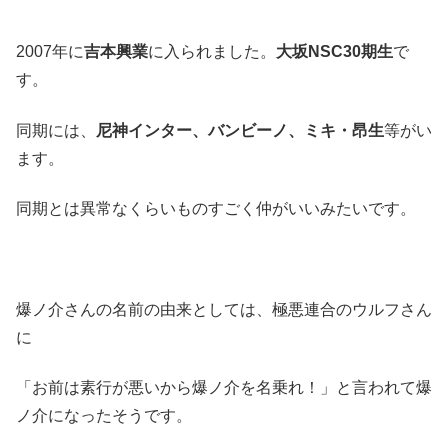
2007年に
吉本興業
に入られました。
大坂NSC30期生
で
す。
同期には、
尼神インター、バンビーノ、ミキ・昂生
等がい
ます。
同期とは異常なくらいものすごく仲がいいみたいです。
爆ノ介さんの名前の由来としては、極悪連合のウルフさん
に
「お前は素行が悪いから爆ノ介を名乗れ！」と言われて爆
ノ介になったそうです。