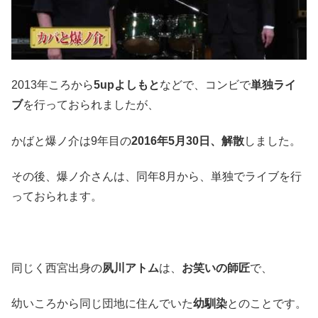
2013年ころから
5upよしもと
などで、コンビで
単独ライ
ブ
を行っておられましたが、
かばと爆ノ介は9年目の
2016年5月30日、解散
しました。
その後、爆ノ介さんは、同年8月から、単独でライブを行
っておられます。
同じく西宮出身の
夙川アトム
は、
お笑いの師匠
で、
幼いころから同じ団地に住んでいた
幼馴染
とのことです。