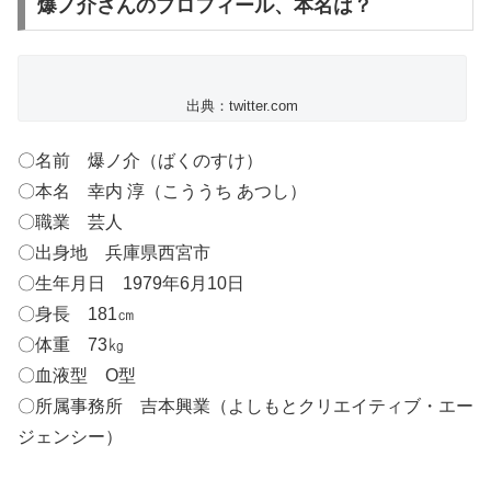
爆ノ介さんのプロフィール、本名は？
出典：twitter.com
〇名前 爆ノ介（ばくのすけ）
〇本名 幸内 淳（こううち あつし）
〇職業 芸人
〇出身地 兵庫県西宮市
〇生年月日 1979年6月10日
〇身長 181㎝
〇体重 73㎏
〇血液型 O型
〇所属事務所 吉本興業（よしもとクリエイティブ・エー
ジェンシー）