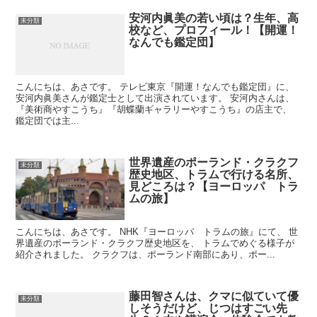
安河内眞美の若い頃は？生年、高
未分類
校など、プロフィール！【開運！
なんでも鑑定団】
こんにちは、あさです。 テレビ東京『開運！なんでも鑑定団』に、
安河内眞美さんが鑑定士として出演されています。 安河内さんは、
『美術商やすこうち』『胡蝶蘭ギャラリーやすこうち』の店主で、
鑑定団では主...
世界遺産のポーランド・クラクフ
未分類
歴史地区、トラムで行ける名所、
見どころは？【ヨーロッパ トラ
ムの旅】
こんにちは、あさです。 NHK『ヨーロッパ トラムの旅』にて、 世
界遺産のポーランド・クラクフ歴史地区を、 トラムでめぐる様子が
紹介されました。 クラクフは、ポーランド南部にあり、ポー...
藤田智さんは、クマに似ていて優
未分類
しそうだけど、じつはすごい先