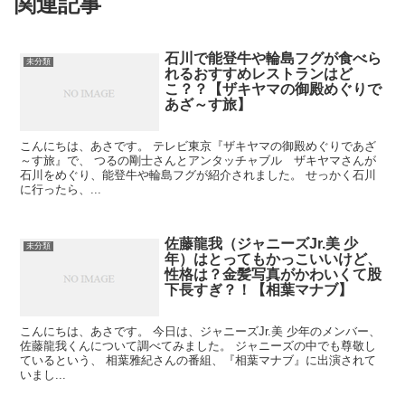
関連記事
石川で能登牛や輪島フグが食べら
未分類
れるおすすめレストランはど
こ？？【ザキヤマの御殿めぐりで
あざ～す旅】
こんにちは、あさです。 テレビ東京『ザキヤマの御殿めぐりであざ
～す旅』で、 つるの剛士さんとアンタッチャブル ザキヤマさんが
石川をめぐり、能登牛や輪島フグが紹介されました。 せっかく石川
に行ったら、...
佐藤龍我（ジャニーズJr.美 少
未分類
年）はとってもかっこいいけど、
性格は？金髪写真がかわいくて股
下長すぎ？！【相葉マナブ】
こんにちは、あさです。 今日は、ジャニーズJr.美 少年のメンバー、
佐藤龍我くんについて調べてみました。 ジャニーズの中でも尊敬し
ているという、 相葉雅紀さんの番組、『相葉マナブ』に出演されて
いまし...