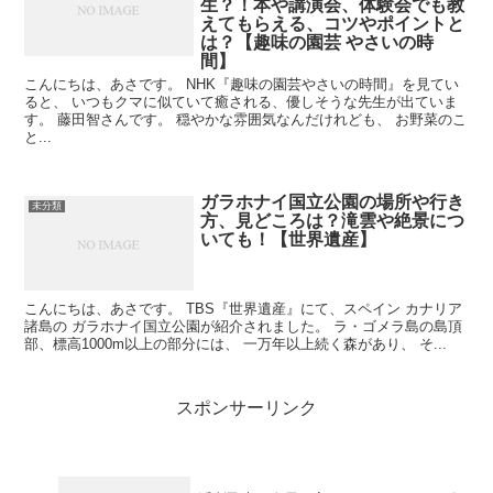
生？！本や講演会、体験会でも教
えてもらえる、コツやポイントと
は？【趣味の園芸 やさいの時
間】
こんにちは、あさです。 NHK『趣味の園芸やさいの時間』を見てい
ると、 いつもクマに似ていて癒される、優しそうな先生が出ていま
す。 藤田智さんです。 穏やかな雰囲気なんだけれども、 お野菜のこ
と...
ガラホナイ国立公園の場所や行き
未分類
方、見どころは？滝雲や絶景につ
いても！【世界遺産】
こんにちは、あさです。 TBS『世界遺産』にて、スペイン カナリア
諸島の ガラホナイ国立公園が紹介されました。 ラ・ゴメラ島の島頂
部、標高1000m以上の部分には、 一万年以上続く森があり、 そ...
スポンサーリンク