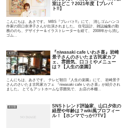
室はどこ？2021年度【プレバ
ト!!】
こんにちは、あさです。 MBS『プレバト!!』にて、 消しゴムハンコ
作家の田口奈津子さんが出演されました。 住宅設計、雑誌編集の勤
務ののち、デザイナー＆イラストレーターを経て、 2008年から消し
ゴム...
『niwasaki cafe いわさ喜』岩崎
未分類
景子さんのさいたま古民家カフ
ェ、雰囲気、口コミやメニュー
は？【人生の楽園】
こんにちは、あさです。 テレビ朝日『人生の楽園』にて、 岩崎景子
さんのさいたま古民家カフェ 『niwasaki cafe いわさ喜』が紹介され
ました。 とてもアットホームな雰囲気で、 お店の本棚...
SNSトレンド評論家、山口夕依の
未分類
経歴や年齢は？wiki風プロフィー
ル！【ホンマでっか!?TV】