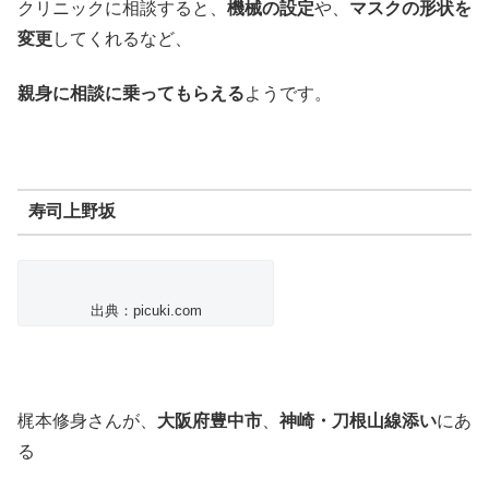
クリニックに相談すると、
機械の設定
や、
マスクの形状を
変更
してくれるなど、
親身に相談に乗ってもらえる
ようです。
寿司上野坂
出典：picuki.com
梶本修身さんが、
大阪府豊中市
、
神崎・刀根山線添い
にあ
る