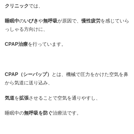
クリニック
では、
睡眠中
の
いびき
や
無呼吸
が原因で、
慢性疲労
を感じていら
っしゃる方向けに、
CPAP治療
を行っています。
CPAP（シーパップ）
とは、機械で圧力をかけた空気を鼻
から気道に送り込み、
気道
を
拡張
させることで空気を通りやすし、
睡眠中の
無呼吸を防ぐ
治療法です。