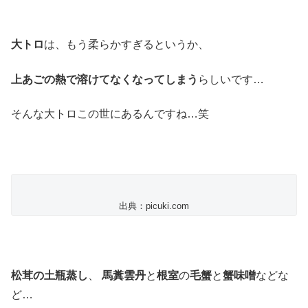
大トロ
は、もう柔らかすぎるというか、
上あごの熱で溶けてなくなってしまう
らしいです…
そんな大トロこの世にあるんですね…笑
出典：picuki.com
松茸の土瓶蒸し
、
馬糞雲丹
と
根室
の
毛蟹
と
蟹味噌
などな
ど…