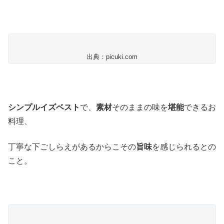
出典：picuki.com
シンプルイズベスト
で、
素材
そのままの味を
堪能
できるお
料理、
丁寧な下ごしらえがあるからこその
旨味
を感じられるとの
こと。