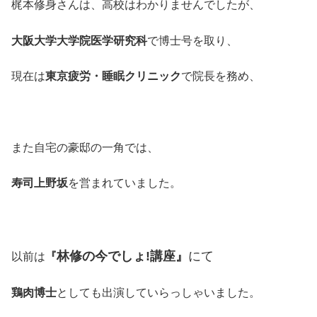
梶本修身さんは、高校はわかりませんでしたが、
大阪大学大学院医学研究科
で博士号を取り、
現在は
東京疲労・睡眠クリニック
で院長を務め、
また自宅の豪邸の一角では、
寿司上野坂
を営まれていました。
林修の今でしょ!講座』
にて
以前は
『
鶏肉博士
としても出演していらっしゃいました。