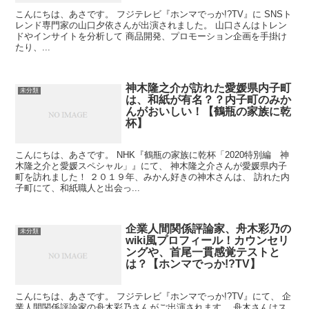
こんにちは、あさです。 フジテレビ『ホンマでっか!?TV』に SNSト
レンド専門家の山口夕依さんが出演されました。 山口さんはトレン
ドやインサイトを分析して 商品開発、プロモーション企画を手掛け
たり、...
神木隆之介が訪れた愛媛県内子町
未分類
は、和紙が有名？？内子町のみか
んがおいしい！【鶴瓶の家族に乾
杯】
こんにちは、あさです。 NHK『鶴瓶の家族に乾杯「2020特別編 神
木隆之介と愛媛スペシャル」』にて、 神木隆之介さんが愛媛県内子
町を訪れました！ ２０１９年、みかん好きの神木さんは、 訪れた内
子町にて、和紙職人と出会っ...
企業人間関係評論家、舟木彩乃の
未分類
wiki風プロフィール！カウンセリ
ングや、首尾一貫感覚テストと
は？【ホンマでっか!?TV】
こんにちは、あさです。 フジテレビ『ホンマでっか!?TV』にて、 企
業人間関係評論家の舟木彩乃さんがご出演されます。 舟木さんはス