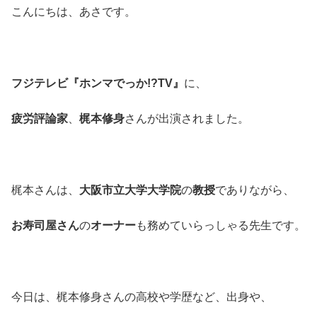
こんにちは、あさです。
フジテレビ『ホンマでっか!?TV』
に、
疲労評論家
、
梶本修身
さんが出演されました。
梶本さんは、
大阪市立大学大学院
の
教授
でありながら、
お寿司屋さん
の
オーナー
も務めていらっしゃる先生です。
今日は、梶本修身さんの高校や学歴など、出身や、