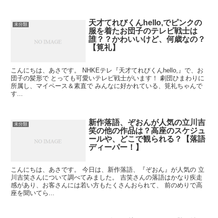
天才てれびくんhello,でピンクの
未分類
服を着たお団子のテレビ戦士は
誰？？かわいいけど、何歳なの？
【筧礼】
こんにちは、あさです。 NHKEテレ『天才てれびくんhello,』で、お
団子の髪形で とっても可愛いテレビ戦士がいます！ 劇団ひまわりに
所属し、マイペース＆素直で みんなに好かれている、筧礼ちゃんで
す...
新作落語、ぞおんが人気の立川吉
未分類
笑の他の作品は？高座のスケジュ
ールや、どこで観られる？【落語
ディーパー！】
こんにちは、あさです。 今日は、新作落語、『ぞおん』が人気の 立
川吉笑さんについて調べてみました。 吉笑さんの落語はかなり疾走
感があり、お客さんには若い方もたくさんおられて、 前のめりで高
座を聞いてら...