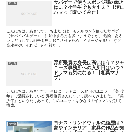
サバゲーで使うスポンジ弾の銃と
未分類
は…？小学生でも大丈夫？【沼に
ハマって聞いてみた】
こんにちは、あさです。 ちまたでは、モデルガンを使ったサバゲー
（サバイバルゲーム）に熱中する方も多いようですが、 危険、ある
いはどうしても戦争を思い起こさせるため、イメージが悪い、など、
高校生や、それ以下の年齢だ...
浮所飛貴の身長は高いほう？ジャ
未分類
ニーズ事務所への入所日はいつ？
ドラマも気になる！【相葉マナ
ブ】
こんにちは、あさです。 今日は、ジャニーズJr.内のユニット『美 少
年』で活躍されている 浮所飛貴さんについて調べてみました。 『美
少年』というだけあって、このユニットはかなりのイケメンだけで
構成...
ヨナス・リンドヴァルの経歴は？
未分類
家やインテリア、家具の作品が知