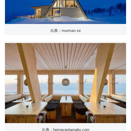
出典：murman.se
出典：hemavantarnaby.com