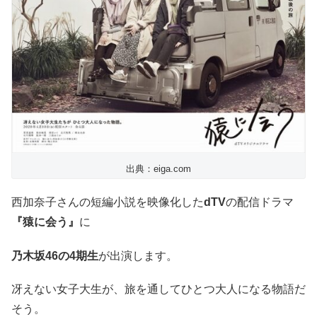
出典：eiga.com
西加奈子さんの短編小説を映像化した
dTV
の配信ドラマ
『猿に会う』
に
乃木坂46の4期生
が出演します。
冴えない女子大生が、旅を通してひとつ大人になる物語だ
そう。