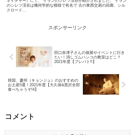
ネイチャー』にて、 イランのシレツ渓谷が紹介されました。 イラン
のシレツ渓谷は幾何学的な模様で有名で 古の東西交易の回廊、シル
クロード...
スポンサーリンク
田口奈津子さんの個展やイベントに行き
たい！消しゴムハンコの教室はどこ？
2021年度【プレバト!!】
韓国、慶州（キョンジュ）のおすすめの
お土産5選！2021年度【大久保&黒沢全部
食べちゃうぞ!4】
コメント