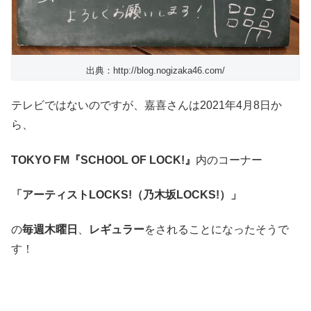
出典：http://blog.nogizaka46.com/
テレビではないのですが、嘉喜さんは2021年4月8日か
ら、
TOKYO FM
『SCHOOL OF LOCK!』
内のコーナー
「アーティスト
LOCKS!
（乃木坂
LOCKS!
）」
の
毎週木曜日
、
レギュラー
をされることになったそうで
す！