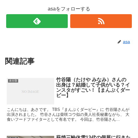
asaをフォローする
asa
関連記事
竹谷陽（たけや みなみ）さんの
未分類
出身は？結婚して子供がいる？イ
ンスタがすごい！【まんぷくダー
ビー】
こんにちは、あさです。 TBS『まんぷくダービー』に 竹谷陽さんが
出演されました。 竹谷さんは柴咲コウ似の美人社長秘書ながら、 大
食いフードファイターとして有名です。 今回は、竹谷陽さん...
萩焼三輪休雪13代の個展に行きた