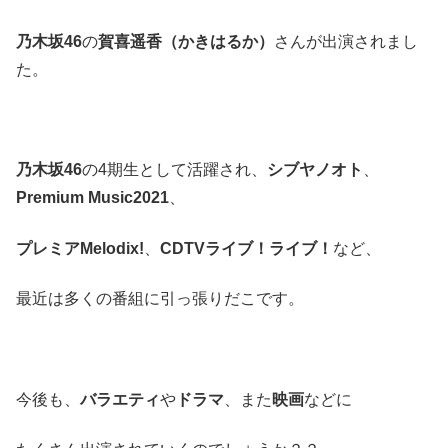
乃木坂46
の
賀喜遥香（かきはるか）
さんが出演されまし
た。
乃木坂46
の4期生として活躍され、
シブヤノオト
、
Premium Music2021
、
プレミア
Melodix!
、
CDTV
ライブ！ライブ！
など、
最近は多くの番組に引っ張りだこです。
今後も、
バラエティ
や
ドラマ
、また
映画
などに