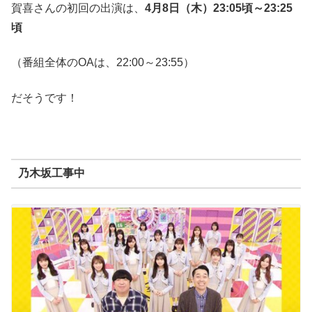
賀喜さんの初回の出演は、
4
月
8
日（木）
23:05
頃～
23:25
頃
（番組全体の
OA
は、
22:00
～
23:55
）
だそうです！
乃木坂工事中