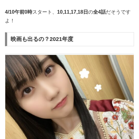
4/10午前0時
スタート、
10,11,17,18日
の
全4話
だそうです
よ！
映画も出るの？2021年度