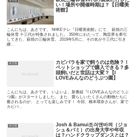
未分類
い！場所や開催時期は？【日曜美
術館】
こんにちは、あさです。 NHKEテレ『日曜美術館』にて、 萩焼の三
輪休雪 十三代が特集されました。 350年にわたって、陶芸界を牽引
してきた、萩焼の三輪休雪。 2019年5月に、その名が十三代に引き
継...
カピバラを家で飼うのは危険？！
未分類
ペットショップで購入できる？多
頭飼いだと世話は大変？【I
LOVEみんなのどうぶつ園】
こんにちは、あさです。 いよいよ、新番組『I LOVEみんなのどうぶ
つ園』がスタートしました。 また、愛らしいたくさんの動物たちに
癒されるのが、 とっても楽しみです！ 今回、橋本環奈さんが、家で
カピバ...
Josh & Bamui조싀앤바믜（ジョ
未分類
シュ＆バミ）の出身大学や年収
は？ハンドクラップダンスとは？