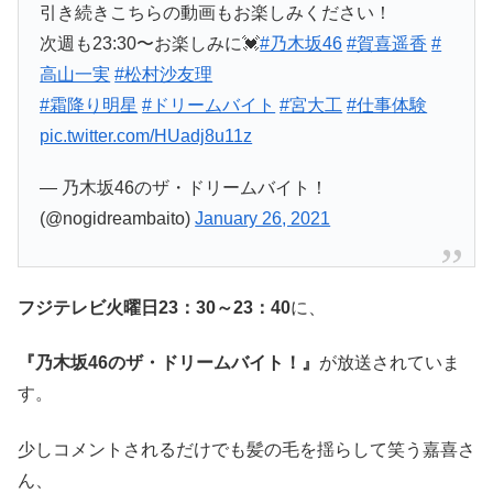
引き続きこちらの動画もお楽しみください！
次週も23:30〜お楽しみに💓
#乃木坂46
#賀喜遥香
#
高山一実
#松村沙友理
#霜降り明星
#ドリームバイト
#宮大工
#仕事体験
pic.twitter.com/HUadj8u11z
— 乃木坂46のザ・ドリームバイト！
(@nogidreambaito)
January 26, 2021
フジテレビ火曜日23：30～23：40
に、
『
乃木坂46のザ・ドリームバイト！
』
が放送されていま
す。
少しコメントされるだけでも髪の毛を揺らして笑う嘉喜さ
ん、