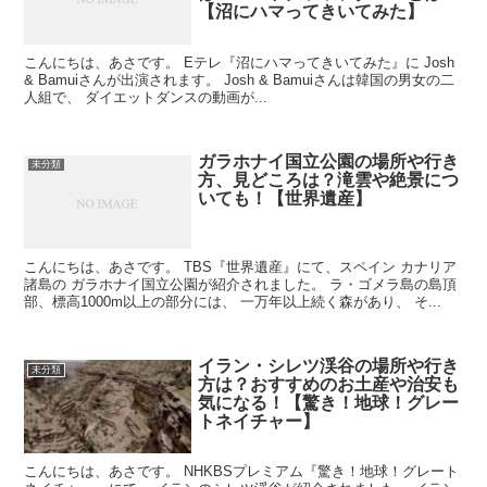
【沼にハマってきいてみた】
こんにちは、あさです。 Eテレ『沼にハマってきいてみた』に Josh
& Bamuiさんが出演されます。 Josh & Bamuiさんは韓国の男女の二
人組で、 ダイエットダンスの動画が...
ガラホナイ国立公園の場所や行き
未分類
方、見どころは？滝雲や絶景につ
いても！【世界遺産】
こんにちは、あさです。 TBS『世界遺産』にて、スペイン カナリア
諸島の ガラホナイ国立公園が紹介されました。 ラ・ゴメラ島の島頂
部、標高1000m以上の部分には、 一万年以上続く森があり、 そ...
イラン・シレツ渓谷の場所や行き
未分類
方は？おすすめのお土産や治安も
気になる！【驚き！地球！グレー
トネイチャー】
こんにちは、あさです。 NHKBSプレミアム『驚き！地球！グレート